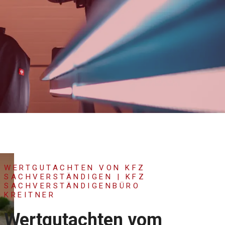
WERTGUTACHTEN VON KFZ
SACHVERSTÄNDIGEN | KFZ
SACHVERSTÄNDIGENBÜRO
KREITNER
Wertgutachten vom