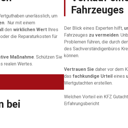
Fahrzeuges
Wertguthaben unerlässlich, um
en
. Nur mit einem
Der Blick eines Experten hilft,
u
ll
den
wirklichen Wert
Ihres
Fahrzeuges
zu vermeiden
. Un
oder die Reparaturkosten für
Problemen führen, die durch de
des Sachverständigenbüros Krei
können.
ntive Maßnahme
. Schützen Sie
s realen Wertes.
Vertrauen Sie
daher vor dem K
das
fachkundige Urteil
eines
Wertgutachten erstellen.
Welchen Vorteil ein KFZ Gutacht
n bei
Erfahrungsbericht
„Was macht ei