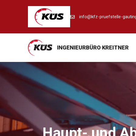
Zum
Inhalt
info@kfz-pruefstelle-gautin
springen
INGENIEURBÜRO KREITNER
Haupt- und Ab