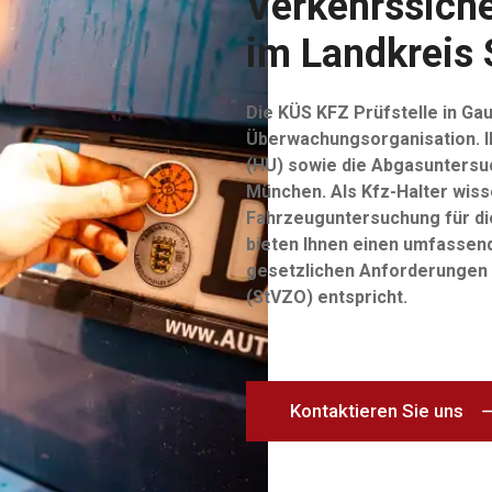
Verkehrssiche
im Landkreis 
Die KÜS KFZ Prüfstelle in Gau
Überwachungsorganisation. Ih
(HU) sowie die Abgasuntersu
München. Als Kfz-Halter wiss
Fahrzeuguntersuchung für die
bieten Ihnen einen umfassend
gesetzlichen Anforderungen
(StVZO) entspricht.
Kontaktieren Sie uns