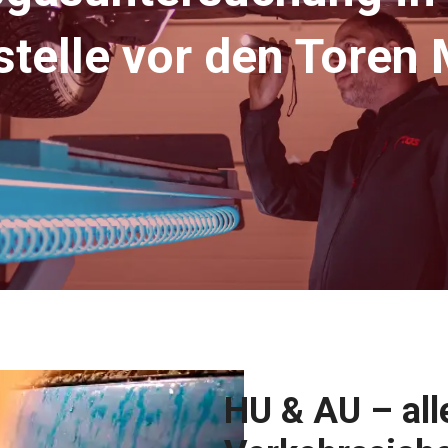
stelle vor den Toren
HU & AU – all