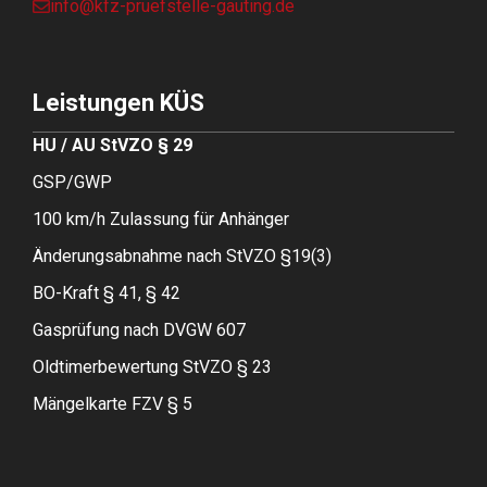
info@kfz-pruefstelle-gauting.de
Leistungen KÜS
HU / AU StVZO § 29
GSP/GWP
100 km/h Zulassung für Anhänger
Änderungsabnahme nach StVZO §19(3)
BO-Kraft § 41, § 42
Gasprüfung nach DVGW 607
Oldtimerbewertung StVZO § 23
Mängelkarte FZV § 5