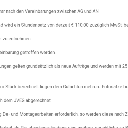
orar nach den Vereinbarungen zwischen AG und AN.
d wird ein Stundensatz von derzeit € 110,00 zuzüglich MwSt. b
e zu entnehmen.
einbarung getroffen werden.
ngen gelten grundsätzlich als neue Aufträge und werden mit 25
 pro Stück berechnet; liegen dem Gutachten mehrere Fotosätze be
ch dem JVEG abgerechnet.
 De- und Montagearbeiten erforderlich, so werden diese nach Z
ätigkeit als Privatsachverständiger eine weitere, gerichtliche 