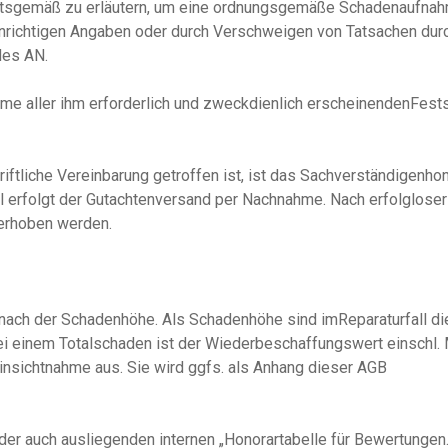
sgemäß zu erläutern, um eine ordnungsgemäße Schadenaufnahm
nrichtigen Angaben oder durch Verschweigen von Tatsachen dur
des AN.
hme aller ihm erforderlich und zweckdienlich erscheinendenFest
ftliche Vereinbarung getroffen ist, ist das Sachverständigenho
gel erfolgt der Gutachtenversand per Nachnahme. Nach erfolglo
 erhoben werden.
 nach der Schadenhöhe. Als Schadenhöhe sind imReparaturfall die
ei einem Totalschaden ist der Wiederbeschaffungswert einschl.
Einsichtnahme aus. Sie wird ggfs. als Anhang dieser AGB
t.
der auch ausliegenden internen „Honorartabelle für Bewertungen.