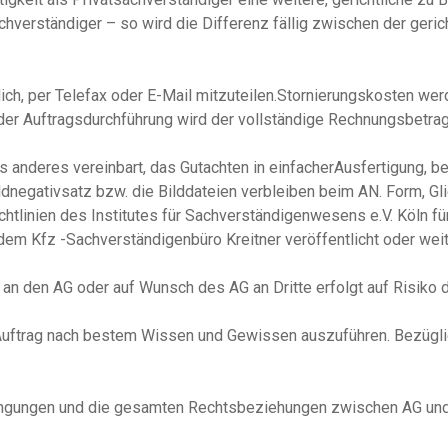
chverständiger – so wird die Differenz fällig zwischen der ger
tlich, per Telefax oder E-Mail mitzuteilen.Stornierungskosten w
 der Auftragsdurchführung wird der vollständige Rechnungsbetrag 
ts anderes vereinbart, das Gutachten in einfacherAusfertigung, b
ildnegativsatz bzw. die Bilddateien verbleiben beim AN. Form, Gl
htlinien des Institutes für Sachverständigenwesens e.V. Köln fü
 dem Kfz -Sachverständigenbüro Kreitner veröffentlicht oder we
an den AG oder auf Wunsch des AG an Dritte erfolgt auf Risiko 
en Auftrag nach bestem Wissen und Gewissen auszuführen. Bezügl
ngungen und die gesamten Rechtsbeziehungen zwischen AG und 