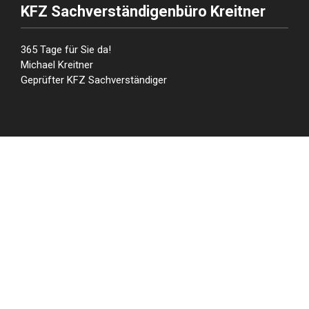
KFZ Sachverständigenbüro Kreitner
365 Tage für Sie da!
Michael Kreitner
Geprüfter KFZ Sachverständiger
Unsere Leistungen
Wertgutachten
Unfallgutachten
3D Achsvermessung
Demontage
Schadensformular