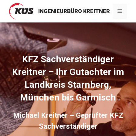
Zum
Inhalt
INGENIEURBÜRO KREITNER
Menü
springen
KFZ Sachverständiger
Kreitner – Ihr Gutachter im
Landkreis Starnberg,
München bis Garmisch
Michael Kreitner – Geprüfter KFZ
Sachverständiger